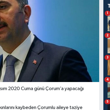
1
2
3
4
Kasım 2020 Cuma günü Çorum’a yapacağı
5
kınlarını kaybeden Çorumlu aileye taziye