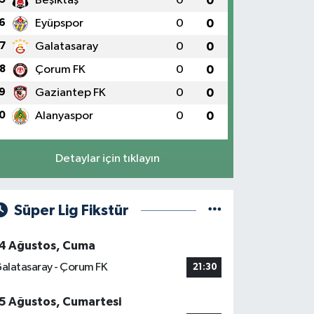
Beşiktaş
0
0
6
Eyüpspor
0
0
7
Galatasaray
0
0
8
Çorum FK
0
0
9
Gaziantep FK
0
0
0
Alanyaspor
0
0
Detaylar için tıklayın
Süper Lig Fikstür
4 Ağustos, Cuma
alatasaray - Çorum FK
21:30
5 Ağustos, Cumartesi