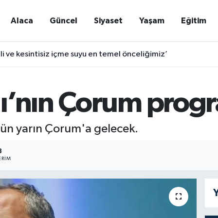
Alaca
Güncel
Siyaset
Yaşam
Eğitim
nli ve kesintisiz içme suyu en temel önceliğimiz’
ı’nın Çorum progra
ün yarın Çorum'a gelecek.
3
ERIM
Y