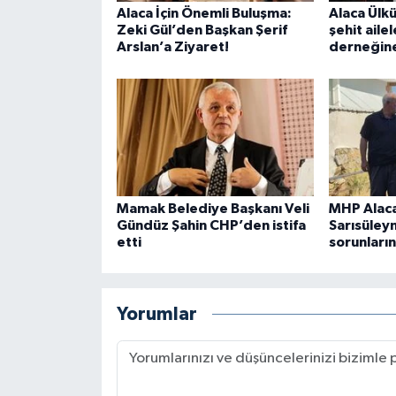
Alaca İçin Önemli Buluşma:
Alaca Ülk
Zeki Gül’den Başkan Şerif
şehit ailel
Arslan’a Ziyaret!
derneğine
Mamak Belediye Başkanı Veli
MHP Alaca
Gündüz Şahin CHP’den istifa
Sarısüley
etti
sorunların
Yorumlar