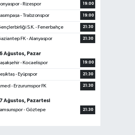
onyaspor - Rizespor
19:00
asımpaşa - Trabzonspor
19:00
ençlerbirliği S.K. - Fenerbahçe
21:30
aziantep FK - Alanyaspor
21:30
6 Ağustos, Pazar
aşakşehir - Kocaelispor
19:00
eşiktaş - Eyüpspor
21:30
med - Erzurumspor FK
21:30
7 Ağustos, Pazartesi
amsunspor - Göztepe
21:30