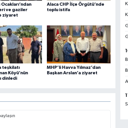
K
ü Ocakları’ndan
Alaca CHP İlçe Örgütü’nde
eri ve gaziler
toplu istifa
K
 ziyaret
G
G
1
B
 teşkilatı
MHP’li Havva Yılmaz’dan
B
man Köyü’nün
Başkan Arslan’a ziyaret
ı dinledi
A
1
S