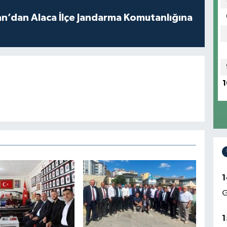
a İlçe Jandarma Komutanlığına
1
1
G
1