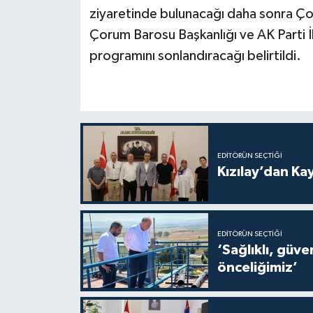
ziyaretinde bulunacağı daha sonra Çoru
Çorum Barosu Başkanlığı ve AK Parti İ
programını sonlandıracağı belirtildi.
EDITÖRÜN SEÇTIĞI
Kızılay’dan Ka
EDITÖRÜN SEÇTIĞI
‘Sağlıklı, güvenli ve kes
önceliğimiz’