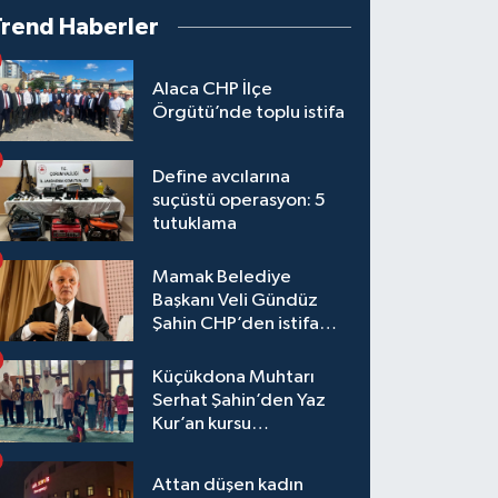
Trend Haberler
Alaca CHP İlçe
Örgütü’nde toplu istifa
Define avcılarına
suçüstü operasyon: 5
tutuklama
Mamak Belediye
Başkanı Veli Gündüz
Şahin CHP’den istifa
etti
Küçükdona Muhtarı
Serhat Şahin’den Yaz
Kur’an kursu
öğrencilerine yemek ve
hediye
Attan düşen kadın