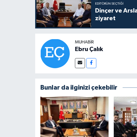
EDITÖRÜN SEÇTIĞI
Dinçer ve Arslan’dan Alac
ziyaret
MUHABIR
Ebru Çalık
Bunlar da ilginizi çekebilir