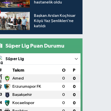
hastanelik oldu
Başkan Arslan Koçhisar
Köyü Yaz Şenlikleri’ne
katıldı
Süper Lig Puan Durumu
Süper Lig
#
Takım
O
P
1
Amed
0
0
2
Erzurumspor FK
0
0
3
Başakşehir
0
0
4
Kocaelispor
0
0
5