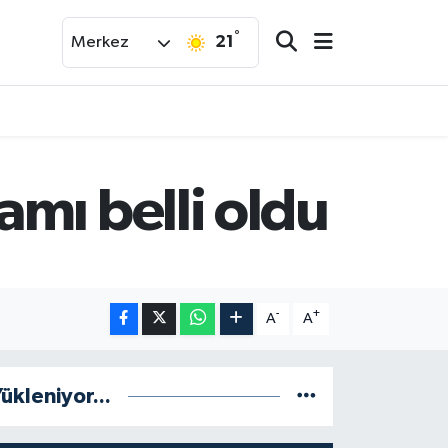
°
21
Merkez
mı belli oldu
-
+
A
A
ükleniyor...