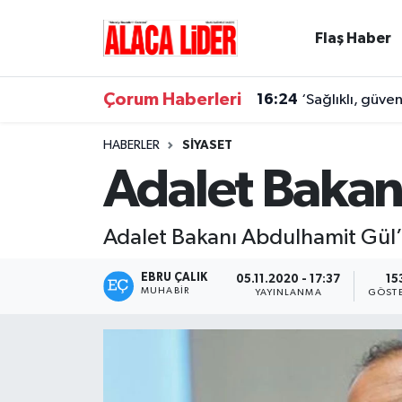
Flaş Haber
Çorum Nöbetçi Eczaneler
Çorum Haberleri
16:24
‘Sağlıklı, güve
Çorum Hava Durumu
HABERLER
SIYASET
Çorum Namaz Vakitleri
Adalet Bakan
Çorum Trafik Yoğunluk Haritası
Adalet Bakanı Abdulhamit Gül’
Süper Lig Puan Durumu ve Fikstür
EBRU ÇALIK
05.11.2020 - 17:37
15
MUHABIR
YAYINLANMA
GÖST
Tüm Manşetler
Son Dakika Haberleri
Haber Arşivi